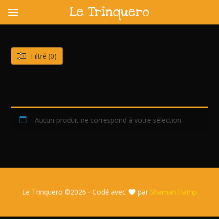
Le Trinquero
Skip
to
content
Filtré (0)
Aucun produit ne correspond à votre sélection.
Le Trinquero ©
2026 - Codé avec
par
ShamanTramp