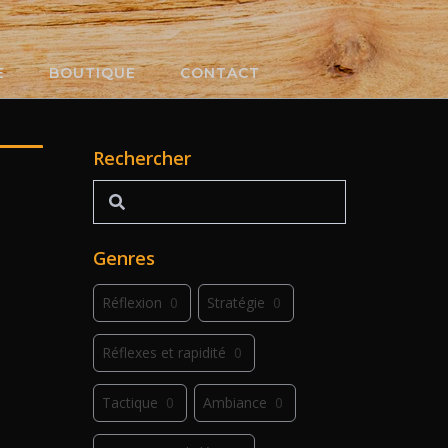
E
BOUTIQUE
CONTACT
Rechercher
Rechercher
Genres
Réflexion
0
Stratégie
0
Réflexes et rapidité
0
Tactique
0
Ambiance
0