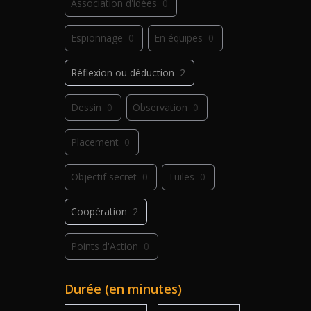
Association d'idées
0
Espionnage
0
En équipes
0
Réflexion ou déduction
2
Dessin
0
Observation
0
Placement
0
Objectif secret
0
Tuiles
0
Coopération
2
Points d'Action
0
Déplacement
0
Jeu de plis
0
Durée (en minutes)