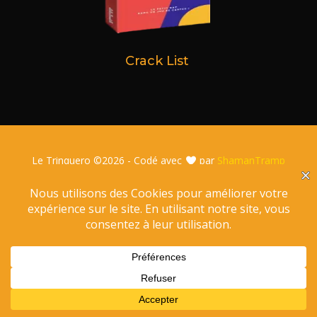
Crack List
Le Trinquero ©
2026 - Codé avec
par
ShamanTramp