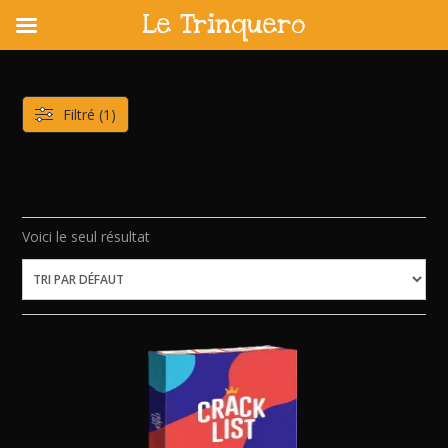
Le Trinquero
Skip
to
content
Filtré (1)
Voici le seul résultat