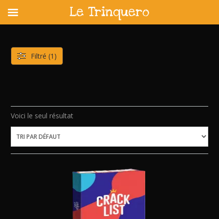
Le Trinquero
Skip
to
content
Filtré (1)
Voici le seul résultat