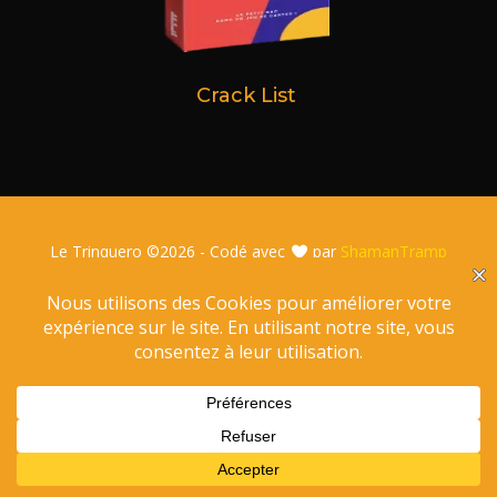
Crack List
Le Trinquero ©
2026 - Codé avec
par
ShamanTramp