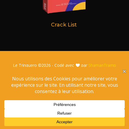
Crack List
Le Trinquero ©
2026 - Codé avec
par
ShamanTramp