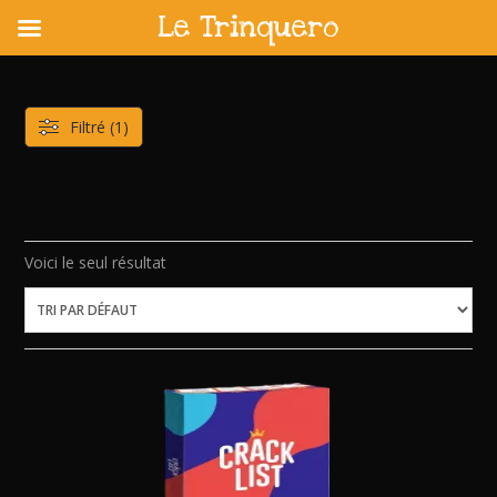
Le Trinquero
Skip
to
content
Filtré (1)
Voici le seul résultat