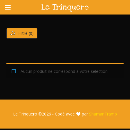
Le Trinquero
Skip
to
content
Filtré (0)
Aucun produit ne correspond à votre sélection.
Le Trinquero ©
2026 - Codé avec
par
ShamanTramp