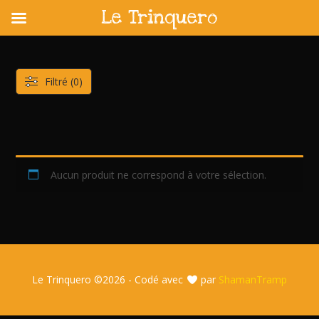
Le Trinquero
Skip
to
content
Filtré (0)
Aucun produit ne correspond à votre sélection.
Le Trinquero ©
2026 - Codé avec
par
ShamanTramp