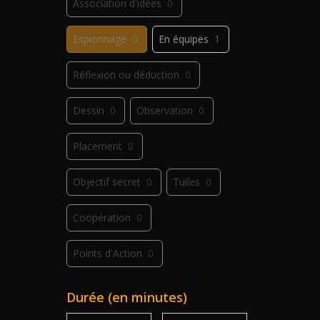
Association d'idées
0
Espionnage
0
En équipes
1
Réflexion ou déduction
0
Dessin
0
Observation
0
Placement
0
Objectif secret
0
Tuiles
0
Coopération
0
Points d'Action
0
Déplacement
0
Jeu de plis
0
Durée (en minutes)