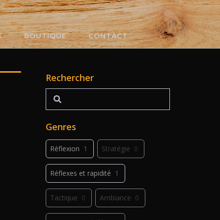
E
BOUTIQUE
CONTACT
Rechercher
Rechercher
Genres
Réflexion
1
Stratégie
0
Réflexes et rapidité
1
Tactique
0
Ambiance
0