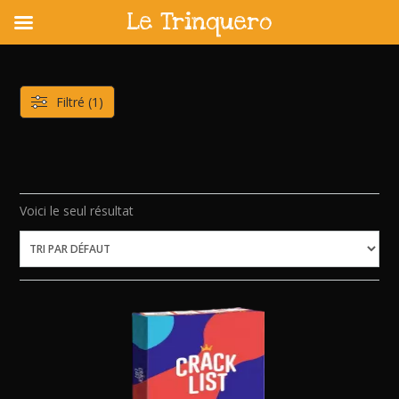
Le Trinquero
Skip
to
content
Filtré (1)
Voici le seul résultat