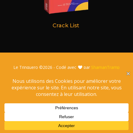
Crack List
Le Trinquero ©
2026 - Codé avec
par
ShamanTramp