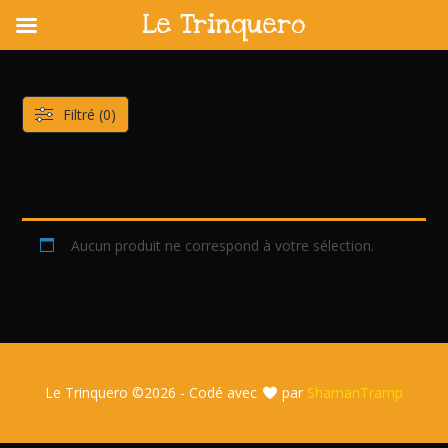
Le Trinquero
Skip
to
content
Filtré (0)
Aucun produit ne correspond à votre sélection.
Le Trinquero ©
2026 - Codé avec
par
ShamanTramp