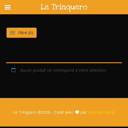
Le Trinquero
Skip
to
content
Filtré (0)
Aucun produit ne correspond à votre sélection.
Le Trinquero ©
2026 - Codé avec
par
ShamanTramp