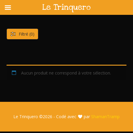
Le Trinquero
Skip
to
content
Filtré (0)
Aucun produit ne correspond à votre sélection.
Le Trinquero ©
2026 - Codé avec
par
ShamanTramp