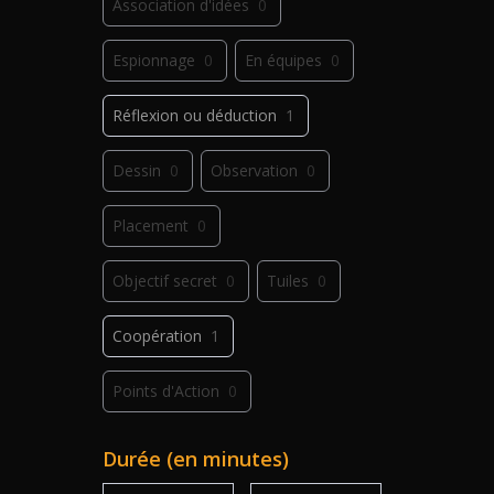
Association d'idées
0
Espionnage
0
En équipes
0
Réflexion ou déduction
1
Dessin
0
Observation
0
Placement
0
Objectif secret
0
Tuiles
0
Coopération
1
Points d'Action
0
Déplacement
0
Jeu de plis
0
Durée (en minutes)