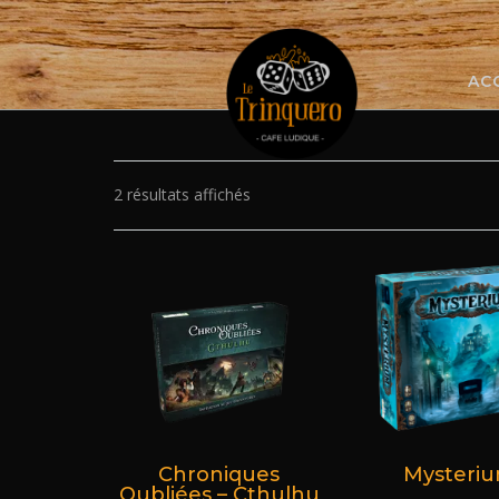
Skip
to
content
AC
2 résultats affichés
Chroniques
Mysteri
Oubliées – Cthulhu