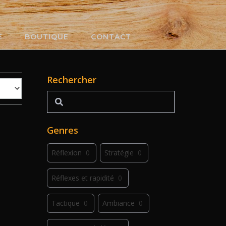
E
BOUTIQUE
CONTACT
Rechercher
Rechercher
Genres
Réflexion
0
Stratégie
0
Réflexes et rapidité
0
Tactique
0
Ambiance
0