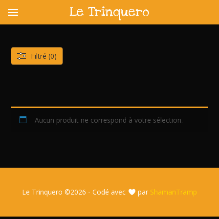
Le Trinquero
Skip
to
content
Filtré (0)
Aucun produit ne correspond à votre sélection.
Le Trinquero ©
2026 - Codé avec
par
ShamanTramp