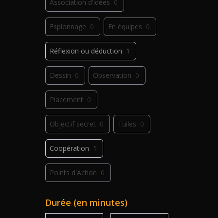
Association d'idées
0
Espionnage
0
En équipes
0
Réflexion ou déduction
1
Dessin
0
Observation
0
Placement
0
Objectif secret
0
Tuiles
0
Coopération
1
Points d'Action
0
Déplacement
0
Jeu de plis
0
Durée (en minutes)