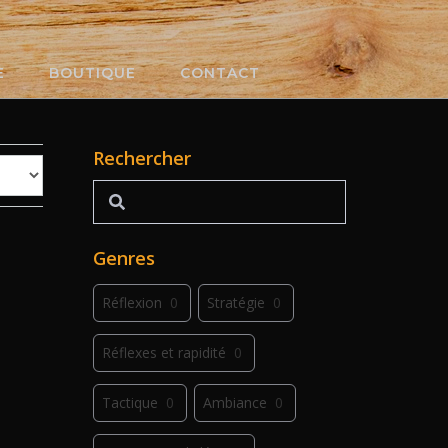
E
BOUTIQUE
CONTACT
Rechercher
Rechercher
Genres
Réflexion
0
Stratégie
0
Réflexes et rapidité
0
Tactique
0
Ambiance
0