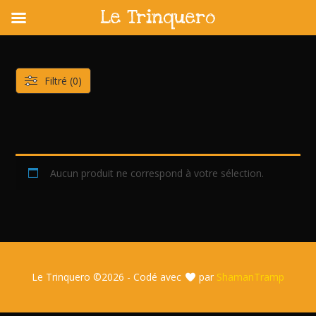
Le Trinquero
Skip
to
content
Filtré (0)
Aucun produit ne correspond à votre sélection.
Le Trinquero ©
2026 - Codé avec
par
ShamanTramp