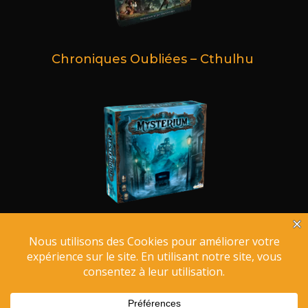
Chroniques Oubliées – Cthulhu
Mysterium