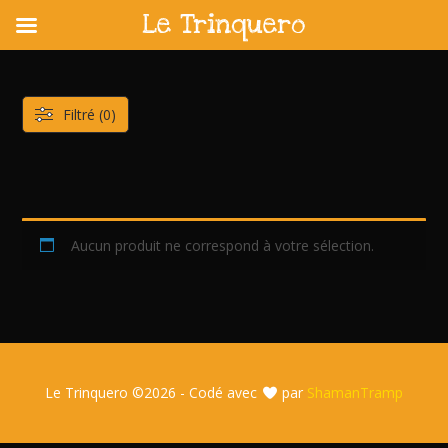
Le Trinquero
Skip
to
content
Filtré (0)
Aucun produit ne correspond à votre sélection.
Le Trinquero ©
2026 - Codé avec
par
ShamanTramp