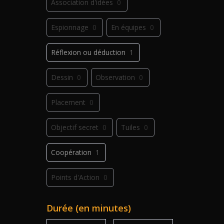
Association d'idées
0
Espionnage
0
En équipes
0
Réflexion ou déduction
1
Dessin
0
Observation
0
Placement
0
Objectif secret
0
Tuiles
0
Coopération
1
Points d'Action
0
Déplacement
0
Jeu de plis
0
Durée (en minutes)