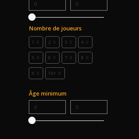
Jeu de dés
0
Deckbuilding
0
Famille
0
Collection
0
Nombre de joueurs
Gestion de main
0
1
0
2
0
3
0
4
0
Jeu de cartes
0
5
0
6
0
7
0
8
0
Pose d'ouvriers
0
9
0
10+
0
Prise de territoires
0
Âge minimum
Simultané
0
Solo
0
Gestion
0
Economie
0
Draft
0
Survie
0