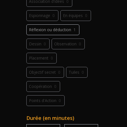
Association d'idées
0
Espionnage
0
En équipes
0
Réflexion ou déduction
1
Dessin
0
Observation
0
Placement
0
Objectif secret
0
Tuiles
0
Coopération
0
Points d'Action
0
Déplacement
0
Jeu de plis
0
Durée (en minutes)