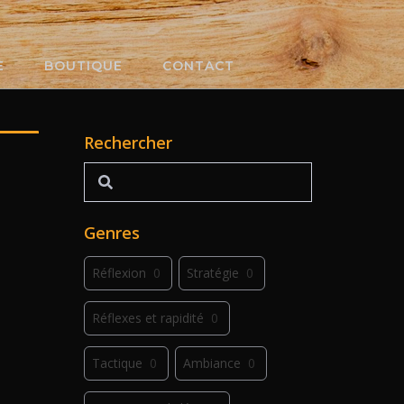
E
BOUTIQUE
CONTACT
Rechercher
Rechercher
Genres
Réflexion
0
Stratégie
0
Réflexes et rapidité
0
Tactique
0
Ambiance
0