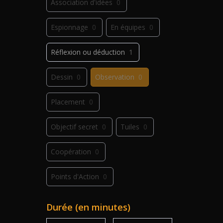
Association d'idées
0
Espionnage
0
En équipes
0
Réflexion ou déduction
1
Dessin
0
Observation
0
Placement
0
Objectif secret
0
Tuiles
0
Coopération
0
Points d'Action
0
Déplacement
0
Jeu de plis
0
Durée (en minutes)