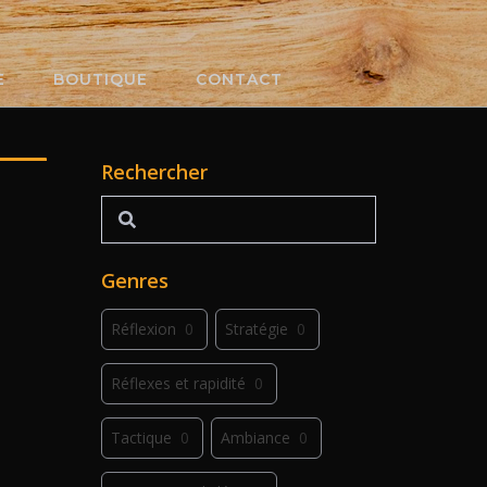
E
BOUTIQUE
CONTACT
Rechercher
Rechercher
Genres
Réflexion
0
Stratégie
0
Réflexes et rapidité
0
Tactique
0
Ambiance
0