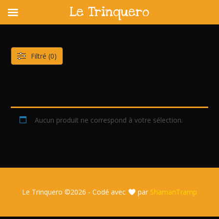
Le Trinquero
Skip
to
content
Filtré (0)
Aucun produit ne correspond à votre sélection.
Le Trinquero ©
2026 - Codé avec
par
ShamanTramp