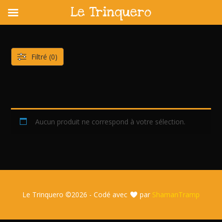
Le Trinquero
Skip
to
content
Filtré (0)
Aucun produit ne correspond à votre sélection.
Le Trinquero ©
2026 - Codé avec
par
ShamanTramp