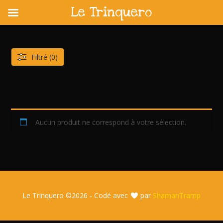
Le Trinquero
Skip
to
content
Filtré (0)
Aucun produit ne correspond à votre sélection.
Le Trinquero ©
2026 - Codé avec
par
ShamanTramp