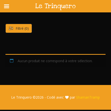
Le Trinquero
Skip
to
content
Filtré (0)
Aucun produit ne correspond à votre sélection.
Le Trinquero ©
2026 - Codé avec
par
ShamanTramp