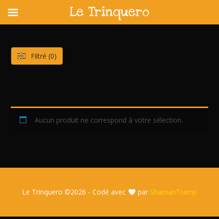
Le Trinquero
Skip
to
content
Filtré (0)
Aucun produit ne correspond à votre sélection.
Le Trinquero ©
2026 - Codé avec
par
ShamanTramp