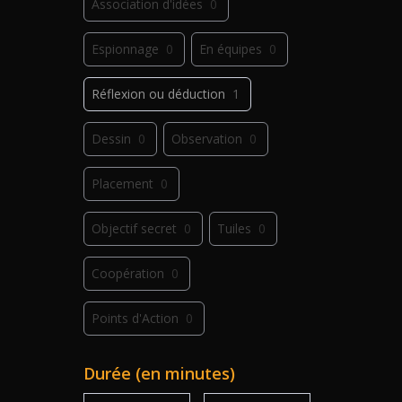
Association d'idées
0
Espionnage
0
En équipes
0
Réflexion ou déduction
1
Dessin
0
Observation
0
Placement
0
Objectif secret
0
Tuiles
0
Coopération
0
Points d'Action
0
Déplacement
0
Jeu de plis
0
Durée (en minutes)