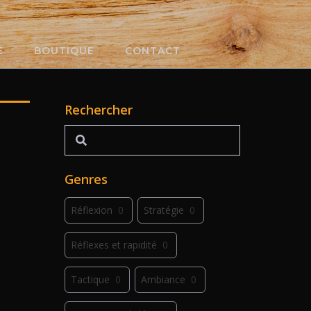
E
BOUTIQUE
CONTACT
Rechercher
Rechercher
Genres
Réflexion
0
Stratégie
0
Réflexes et rapidité
0
Tactique
0
Ambiance
0