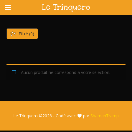
Le Trinquero
Skip
to
content
Filtré (0)
Aucun produit ne correspond à votre sélection.
Le Trinquero ©
2026 - Codé avec
par
ShamanTramp