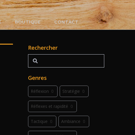
E
BOUTIQUE
CONTACT
Rechercher
Rechercher
Genres
Réflexion
0
Stratégie
0
Réflexes et rapidité
0
Tactique
0
Ambiance
0