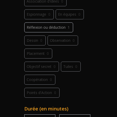
Association d'idées
0
Espionnage
0
En équipes
0
Réflexion ou déduction
1
Dessin
0
Observation
0
Placement
0
Objectif secret
0
Tuiles
0
Coopération
0
Points d'Action
0
Déplacement
0
Jeu de plis
0
Durée (en minutes)