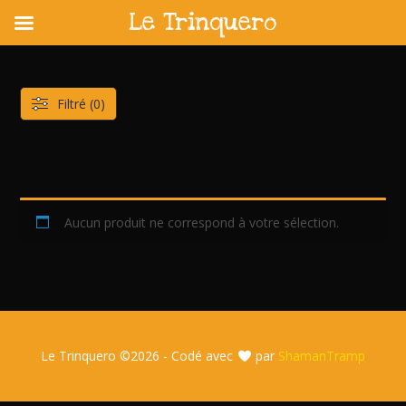
Le Trinquero
Skip
to
content
Filtré (0)
Aucun produit ne correspond à votre sélection.
Le Trinquero ©
2026 - Codé avec
par
ShamanTramp