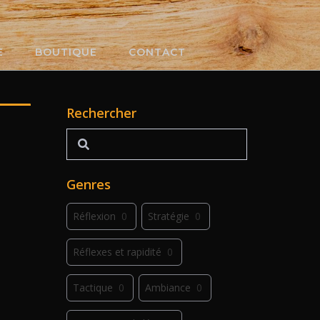
E
BOUTIQUE
CONTACT
Rechercher
Rechercher
Genres
Réflexion
0
Stratégie
0
Réflexes et rapidité
0
Tactique
0
Ambiance
0