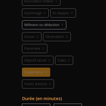
Association d'idées
0
Espionnage
0
En équipes
0
Réflexion ou déduction
1
Dessin
0
Observation
0
Placement
0
Objectif secret
0
Tuiles
0
Coopération
0
Points d'Action
0
Déplacement
0
Jeu de plis
0
Durée (en minutes)