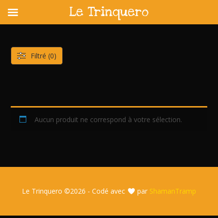
Le Trinquero
Skip
to
content
Filtré (0)
Aucun produit ne correspond à votre sélection.
Le Trinquero ©
2026 - Codé avec
par
ShamanTramp