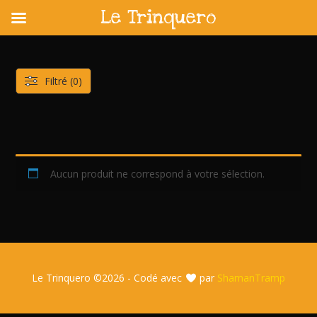
Le Trinquero
Skip
to
content
Filtré (0)
Aucun produit ne correspond à votre sélection.
Le Trinquero ©
2026 - Codé avec
par
ShamanTramp