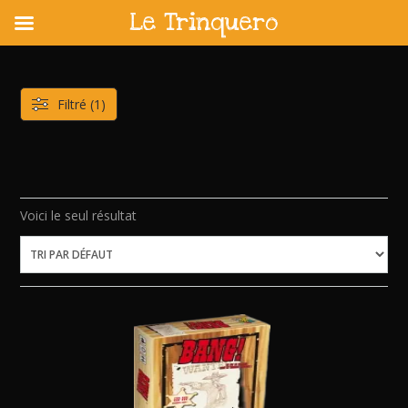
Le Trinquero
Skip
to
content
Filtré (1)
Voici le seul résultat