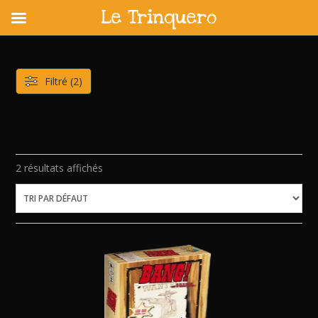
Le Trinquero
Skip
to
content
Filtré (2)
2 résultats affichés