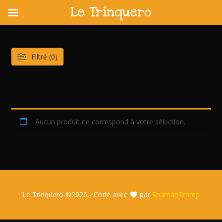
Le Trinquero
Skip
to
content
Filtré (0)
Aucun produit ne correspond à votre sélection.
Le Trinquero ©
2026 - Codé avec
par
ShamanTramp