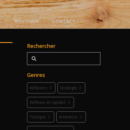
E
BOUTIQUE
CONTACT
Rechercher
Rechercher
Genres
Réflexion
0
Stratégie
0
Réflexes et rapidité
0
Tactique
0
Ambiance
0