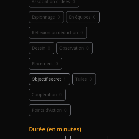
Association d'idées
0
Espionnage
0
En équipes
0
Réflexion ou déduction
0
Dessin
0
Observation
0
Placement
0
Objectif secret
1
Tuiles
0
Coopération
0
Points d'Action
0
Déplacement
0
Jeu de plis
0
Durée (en minutes)