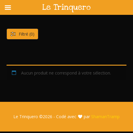
Le Trinquero
Skip
to
content
Filtré (0)
Aucun produit ne correspond à votre sélection.
Le Trinquero ©
2026 - Codé avec
par
ShamanTramp