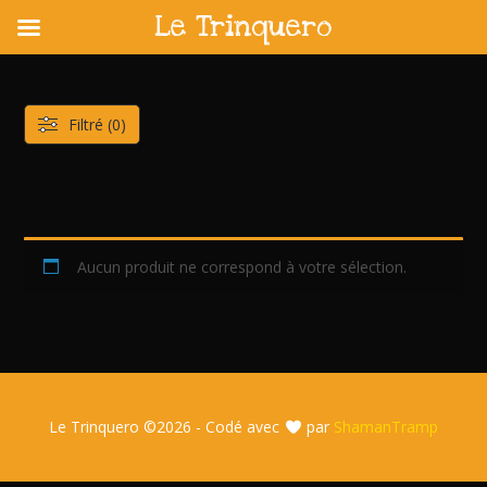
Le Trinquero
Skip
to
content
Filtré (0)
Aucun produit ne correspond à votre sélection.
Le Trinquero ©
2026 - Codé avec
par
ShamanTramp