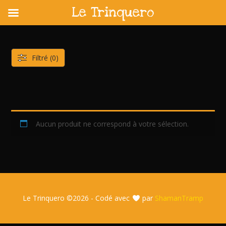
Le Trinquero
Skip
to
content
Filtré (0)
Aucun produit ne correspond à votre sélection.
Le Trinquero ©
2026 - Codé avec
par
ShamanTramp