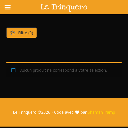
Le Trinquero
Skip
to
content
Filtré (0)
Aucun produit ne correspond à votre sélection.
Le Trinquero ©
2026 - Codé avec
par
ShamanTramp