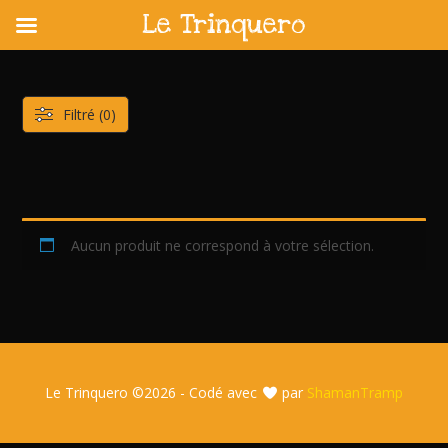
Le Trinquero
Skip
to
content
Filtré (0)
Aucun produit ne correspond à votre sélection.
Le Trinquero ©
2026 - Codé avec
par
ShamanTramp