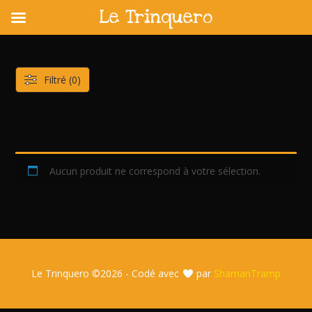
Le Trinquero
Skip
to
content
Filtré (0)
Aucun produit ne correspond à votre sélection.
Le Trinquero ©
2026 - Codé avec
par
ShamanTramp