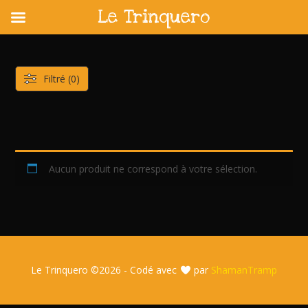
Le Trinquero
Skip
to
content
Filtré (0)
Aucun produit ne correspond à votre sélection.
Le Trinquero ©
2026 - Codé avec
par
ShamanTramp