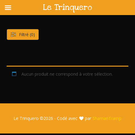
Le Trinquero
Skip
to
content
Filtré (0)
Aucun produit ne correspond à votre sélection.
Le Trinquero ©
2026 - Codé avec
par
ShamanTramp