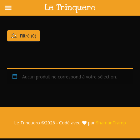
Le Trinquero
Skip
to
content
Filtré (0)
Aucun produit ne correspond à votre sélection.
Le Trinquero ©
2026 - Codé avec
par
ShamanTramp