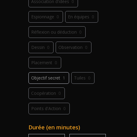
Association d'idées
0
Espionnage
0
En équipes
0
Réflexion ou déduction
0
Dessin
0
Observation
0
Placement
0
Objectif secret
1
Tuiles
0
Coopération
0
Points d'Action
0
Déplacement
0
Jeu de plis
0
Durée (en minutes)