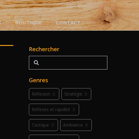
E
BOUTIQUE
CONTACT
Rechercher
Rechercher
Genres
Réflexion
0
Stratégie
0
Réflexes et rapidité
0
Tactique
0
Ambiance
0