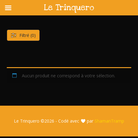
Le Trinquero
Skip
to
content
Filtré (0)
Aucun produit ne correspond à votre sélection.
Le Trinquero ©
2026 - Codé avec
par
ShamanTramp