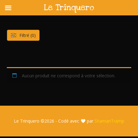
Le Trinquero
Skip
to
content
Filtré (0)
Aucun produit ne correspond à votre sélection.
Le Trinquero ©
2026 - Codé avec
par
ShamanTramp