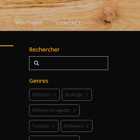
E
BOUTIQUE
CONTACT
Rechercher
Rechercher
Genres
Réflexion
0
Stratégie
0
Réflexes et rapidité
0
Tactique
0
Ambiance
0