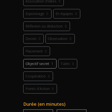
Association d'idées
0
Espionnage
0
En équipes
0
Réflexion ou déduction
0
Dessin
0
Observation
0
Placement
0
Objectif secret
1
Tuiles
0
Coopération
0
Points d'Action
0
Déplacement
0
Jeu de plis
0
Durée (en minutes)